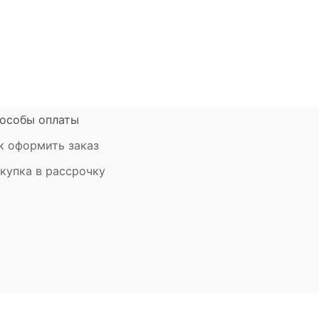
атьи
Контакты компании
ставка и оплата
Стать партнером
рантия
Дизайнерам
мен и возврат
особы оплаты
к оформить заказ
купка в рассрочку