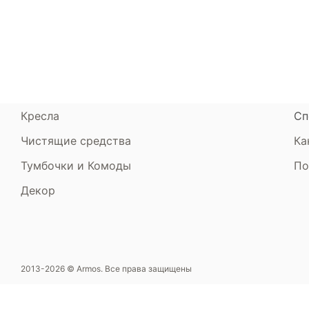
Кровати
Сертификаты
Ст
Диваны
До
Пуфики и банкетки
Га
Подушки и одеяла
Об
Кресла
Сп
Чистящие средства
Ка
Тумбочки и Комоды
По
Декор
2013-2026 © Armos. Все права защищены