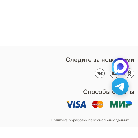
Дизайнерам
В нерабочее время
Наши
воспользуйтесь
салоны
формой обратного звонка
Контакты
Пн-Пт: 9:00 - 18:00
компании
amservice@armos-market.ru
Следите за новостями
Способы оплаты
Политика обработки персональных данных