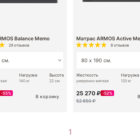
RMOS Balance Memo
Матрас ARMOS Active M
29 отзывов
8 отзывов
Нагрузка
Высота
Жесткость
Нагрузка
гкая
140 кг
22 см
умеренно-мягкая
120 кг
25 270 ₽
55%
52%
В корзину
52 650 ₽
1