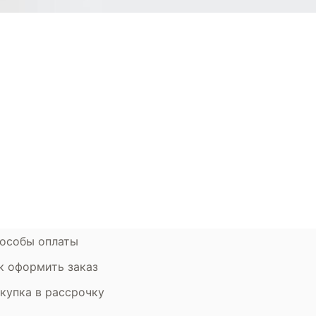
окупателям
Контакты
ции
Наши салоны
атьи
Контакты компании
ставка и оплата
Стать партнером
рантия
Дизайнерам
мен и возврат
особы оплаты
к оформить заказ
купка в рассрочку