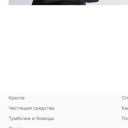
Каталог
Armos
П
Матрасы
О компании
Ак
Кровати
Сертификаты
Ст
Диваны
До
Пуфики и банкетки
Га
Подушки и одеяла
Об
Кресла
Сп
Чистящие средства
Ка
Тумбочки и Комоды
По