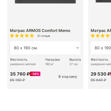
Матрас ARMOS Comfort Memo
Матрас A
31 отзыв
Жесткость
Нагрузка
Высота
Жесткость
умеренно-мягкая
160 кг
27 см
умеренно-мя
35 760 ₽
29 530 ₽
58%
В корзину
85 160 ₽
65 640 ₽