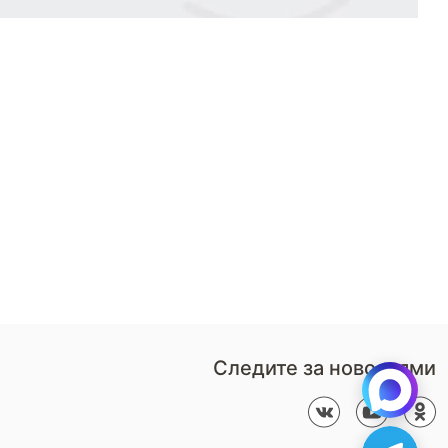
8 (800)-100-85-80
Стать
партнером
Перезвонить мне
Дизайнерам
В нерабочее время
Наши
воспользуйтесь
салоны
формой обратного звонка
Контакты
Пн-Пт: 9:00 - 18:00
компании
amservice@armos-market.ru
Следите за новостями