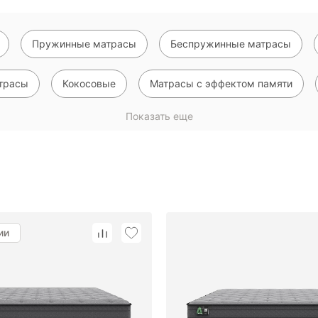
Пружинные матрасы
Беспружинные матрасы
трасы
Кокосовые
Матрасы с эффектом памяти
Показать еще
Тонкие матрасы на диван или кровать
Наматрасники
пальные матрасы
Ортопена
С эффектом памяти
ии