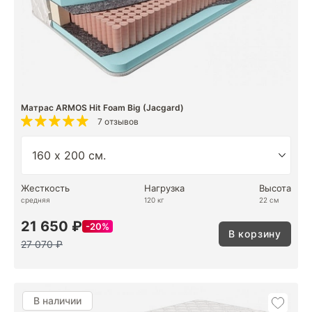
Матрас ARMOS Hit Foam Big (Jacgard)
7 отзывов
Жесткость
Нагрузка
Высота
средняя
120 кг
22 см
21 650 ₽
20%
В корзину
27 070 ₽
В наличии