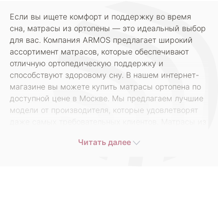
Если вы ищете комфорт и поддержку во время
сна, матрасы из ортопены — это идеальный выбор
для вас. Компания ARMOS предлагает широкий
ассортимент матрасов, которые обеспечивают
отличную ортопедическую поддержку и
способствуют здоровому сну. В нашем интернет-
магазине вы можете купить матрасы ортопена по
доступной цене в Москве. Мы предлагаем лучшие
модели от производителя, которые удовлетворят
даже самых требовательных клиентов. Матрасы из
ортопены, представленные в нашем магазине,
Читать далее
отличаются высокой прочностью и
долговечностью. Они изготовлены из качественных
материалов, которые обеспечивают оптимальную
жесткость и комфорт во время сна. Благодаря
уникальным свойствам ортопена, эти матрасы
способны адаптироваться к форме вашего тела,
обеспечивая равномерное распределение