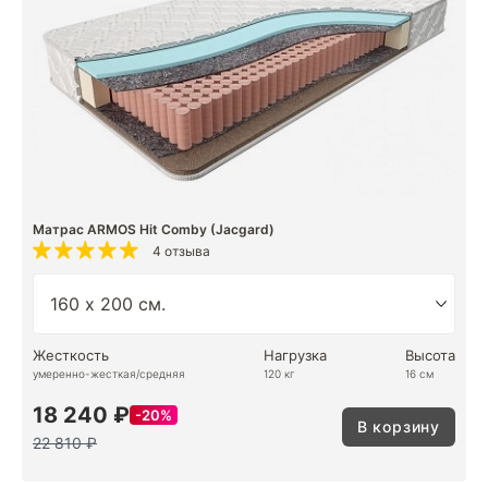
Матрас ARMOS Hit Comby (Jacgard)
4 отзыва
Жесткость
Нагрузка
Высота
умеренно-жесткая/средняя
120 кг
16 см
18 240 ₽
20%
В корзину
22 810 ₽