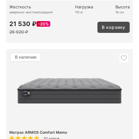
Жесткость
Нагрузка
Высота
умеренно-жесткая/средняя
110 кг
16 см
21 530 ₽
20%
В корзину
26 920 ₽
В наличии
Матрас ARMOS Comfort Memo
31 отзыв