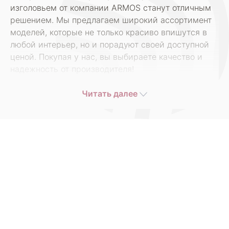
изголовьем от компании ARMOS станут отличным
решением. Мы предлагаем широкий ассортимент
моделей, которые не только красиво впишутся в
любой интерьер, но и порадуют своей доступной
ценой. Покупая у нас, вы выбираете качество и
надежность от производителя!
Кровати с мягким изголовьем от ARMOS — это
Читать далее
сочетание элегантности и комфорта. Мы знаем, как
важно иметь место для отдыха, где каждый
сможет расслабиться и восстановить силы. Наши
кровати изготовлены из высококачественных
материалов, что обеспечивает их долговечность и
надежность. Мягкое изголовье не только
добавляет визуальную привлекательность, но и
создает особую атмосферу уюта.
В нашем ассортименте вы найдете разнообразные
модели, которые удовлетворят любые вкусы и