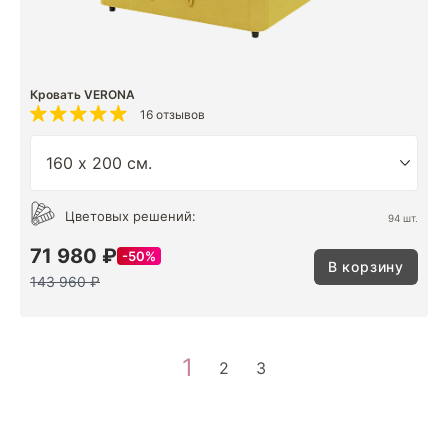
Кровать VERONA
16 отзывов
Цветовых решений:
94 шт.
71 980 ₽
50%
В корзину
143 960 ₽
1
2
3