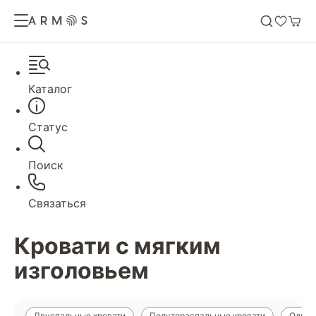
Каталог
Статус
Поиск
Связаться
Кровати с мягким
изголовьем
Двуспальные кровати
Полутораспальные кровати
Однос